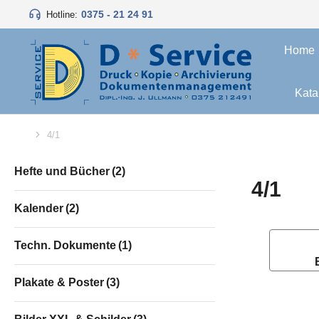
0375 - 21 24 91
Hotline:
Home
Kata
4/1
Sie befinden sich hier:
Hefte und Bücher
(2)
4/1
Kalender
(2)
Techn. Dokumente
(1)
Plakate & Poster
(3)